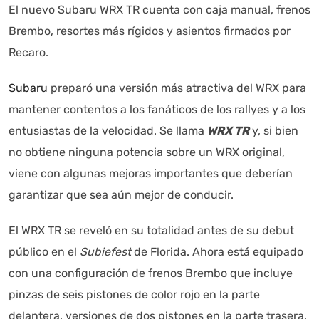
El nuevo Subaru WRX TR cuenta con caja manual, frenos
Brembo, resortes más rígidos y asientos firmados por
Recaro.
Subaru
preparó una versión más atractiva del WRX para
mantener contentos a los fanáticos de los rallyes y a los
Autoanalítica IA
Agente Inteligente
entusiastas de la velocidad. Se llama
WRX TR
y, si bien
no obtiene ninguna potencia sobre un WRX original,
Estoy aquí para encontrar lo que necesitas. ¿Qué estás
viene con algunas mejoras importantes que deberían
buscando? "Este asistente con IA (OpenAI) ofrece
garantizar que sea aún mejor de conducir.
información referencial que puede contener errores.
Asistente con IA en desarrollo. Autoanalítica optimiza
El WRX TR se reveló en su totalidad antes de su debut
diariamente su exactitud."
público en el
Subiefest
de Florida. Ahora está equipado
con una configuración de frenos Brembo que incluye
pinzas de seis pistones de color rojo en la parte
delantera, versiones de dos pistones en la parte trasera,