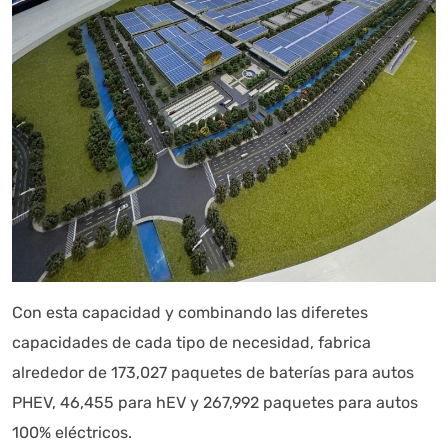
Autoanalítica IA
Agente Inteligente
Estoy aquí para encontrar lo que necesitas. ¿Qué estás
buscando? "Este asistente con IA (OpenAI) ofrece
información referencial que puede contener errores.
Asistente con IA en desarrollo. Autoanalítica optimiza
diariamente su exactitud."
Con esta capacidad y combinando las diferetes
capacidades de cada tipo de necesidad, fabrica
alrededor de 173,027 paquetes de baterías para autos
PHEV, 46,455 para hEV y 267,992 paquetes para autos
100% eléctricos.