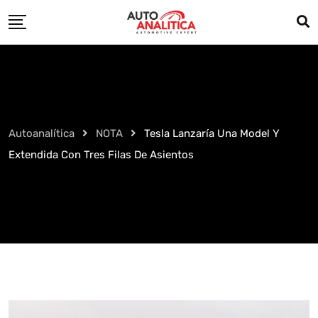
Skip
to
content
Autoanalítica
NOTA
Tesla Lanzaría Una Model Y
Extendida Con Tres Filas De Asientos