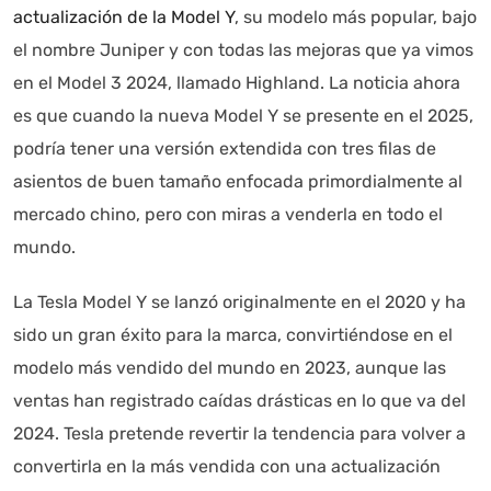
actualización de la Model Y
, su modelo más popular, bajo
el nombre Juniper y con todas las mejoras que ya vimos
en el Model 3 2024, llamado Highland. La noticia ahora
es que cuando la nueva Model Y se presente en el 2025,
podría tener una versión extendida con tres filas de
asientos de buen tamaño enfocada primordialmente al
mercado chino, pero con miras a venderla en todo el
mundo.
Autoanalítica IA
Agente Inteligente
La Tesla Model Y se lanzó originalmente en el 2020 y ha
sido un gran éxito para la marca, convirtiéndose en el
Estoy aquí para encontrar lo que necesitas. ¿Qué estás
modelo más vendido del mundo en 2023, aunque las
buscando? "Este asistente con IA (OpenAI) ofrece
información referencial que puede contener errores.
ventas han registrado caídas drásticas en lo que va del
Asistente con IA en desarrollo. Autoanalítica optimiza
2024. Tesla pretende revertir la tendencia para volver a
diariamente su exactitud."
convertirla en la más vendida con una actualización