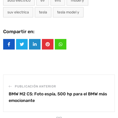
auto electrico
ev
evs
model y
suv electrica
tesla
tesla model y
Compartir en:
LinkedIn
Pinterest
Whatsapp
PUBLICACIÓN ANTERIOR
BMW M2 CS: Foto espía, 500 hp para el BMW más
emocionante