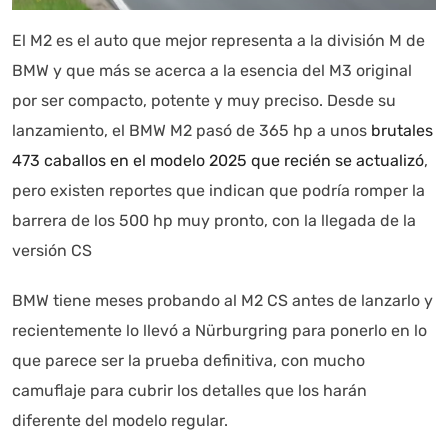
El M2 es el auto que mejor representa a la división M de
Autoanalítica IA
Agente Inteligente
BMW y que más se acerca a la esencia del M3 original
por ser compacto, potente y muy preciso. Desde su
Estoy aquí para encontrar lo que necesitas. ¿Qué estás
buscando? "Este asistente con IA (OpenAI) ofrece
lanzamiento, el BMW M2 pasó de 365 hp a unos
brutales
información referencial que puede contener errores.
473 caballos en el modelo 2025 que recién se actualizó
,
Asistente con IA en desarrollo. Autoanalítica optimiza
pero existen reportes que indican que podría romper la
diariamente su exactitud."
barrera de los 500 hp muy pronto, con la llegada de la
versión CS
BMW tiene meses probando al M2 CS antes de lanzarlo y
recientemente lo llevó a Nürburgring para ponerlo en lo
que parece ser la prueba definitiva, con mucho
camuflaje para cubrir los detalles que los harán
diferente del modelo regular.