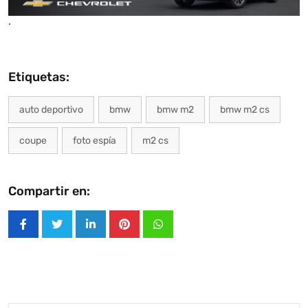
.
Etiquetas:
auto deportivo
bmw
bmw m2
bmw m2 cs
coupe
foto espía
m2 cs
Compartir en:
LinkedIn
Pinterest
Whatsapp