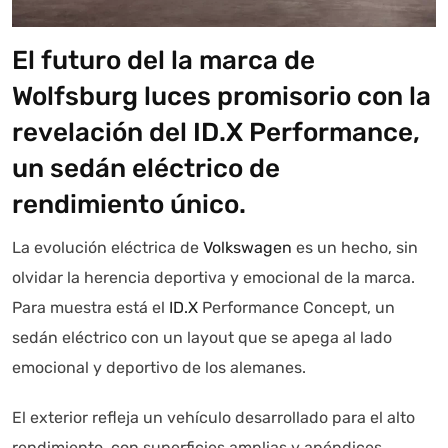
El futuro del la marca de
Autoanalítica IA
Agente Inteligente
Wolfsburg luces promisorio con la
revelación del ID.X Performance,
Estoy aquí para encontrar lo que necesitas. ¿Qué estás
un sedán eléctrico de
buscando? "Este asistente con IA (OpenAI) ofrece
información referencial que puede contener errores.
rendimiento único.
Asistente con IA en desarrollo. Autoanalítica optimiza
diariamente su exactitud."
La evolución eléctrica de
Volkswagen
es un hecho, sin
olvidar la herencia deportiva y emocional de la marca.
Para muestra está el
ID.X
Performance Concept, un
sedán eléctrico con un layout que se apega al lado
emocional y deportivo de los alemanes.
El exterior refleja un vehículo desarrollado para el alto
rendimiento, con superficies amplias y apéndices