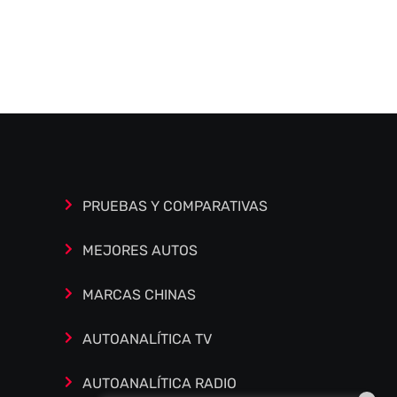
Autoanalítica IA
Agente Inteligente
Estoy aquí para encontrar lo que necesitas.
¿Qué estás buscando? "Este asistente con
IA (OpenAI) ofrece información referencial
que puede contener errores. Asistente con
PRUEBAS Y COMPARATIVAS
IA en desarrollo. Autoanalítica optimiza
diariamente su exactitud."
MEJORES AUTOS
MARCAS CHINAS
AUTOANALÍTICA TV
AUTOANALÍTICA RADIO