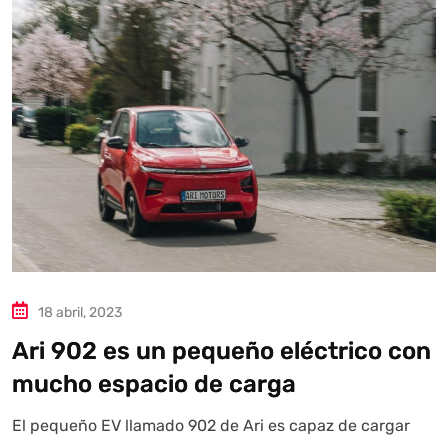
Autoanalítica IA
Agente Inteligente
Estoy aquí para encontrar lo que necesitas. ¿Qué estás
buscando? "Este asistente con IA (OpenAI) ofrece
información referencial que puede contener errores.
Asistente con IA en desarrollo. Autoanalítica optimiza
diariamente su exactitud."
18 abril, 2023
Ari 902 es un pequeño eléctrico con
mucho espacio de carga
El pequeño EV llamado 902 de Ari es capaz de cargar