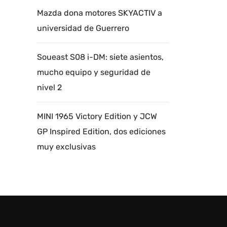
Mazda dona motores SKYACTIV a
universidad de Guerrero
Soueast S08 i-DM: siete asientos,
mucho equipo y seguridad de
nivel 2
MINI 1965 Victory Edition y JCW
GP Inspired Edition, dos ediciones
muy exclusivas
Autoanalítica IA
Agente Inteligente
Estoy aquí para encontrar lo que necesitas.
¿Qué estás buscando? "Este asistente con