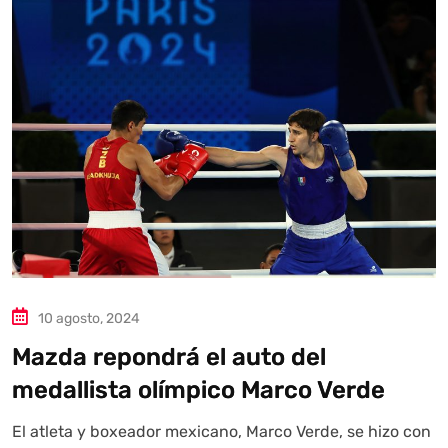
Autoanalítica IA
Agente Inteligente
Estoy aquí para encontrar lo que necesitas. ¿Qué estás
buscando? "Este asistente con IA (OpenAI) ofrece
información referencial que puede contener errores.
Asistente con IA en desarrollo. Autoanalítica optimiza
diariamente su exactitud."
10 agosto, 2024
Mazda repondrá el auto del
medallista olímpico Marco Verde
El atleta y boxeador mexicano, Marco Verde, se hizo con