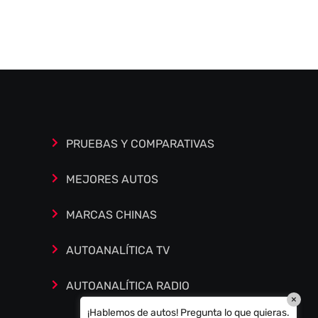
Autoanalítica IA
Agente Inteligente
Estoy aquí para encontrar lo que necesitas.
¿Qué estás buscando? "Este asistente con
IA (OpenAI) ofrece información referencial
que puede contener errores. Asistente con
PRUEBAS Y COMPARATIVAS
IA en desarrollo. Autoanalítica optimiza
diariamente su exactitud."
MEJORES AUTOS
MARCAS CHINAS
AUTOANALÍTICA TV
AUTOANALÍTICA RADIO
×
¡Hablemos de autos! Pregunta lo que quieras.