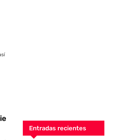
así
ie
Entradas recientes