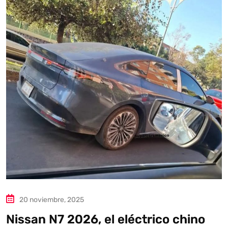
Autoanalítica IA
Agente Inteligente
Estoy aquí para encontrar lo que necesitas. ¿Qué estás
buscando? "Este asistente con IA (OpenAI) ofrece
información referencial que puede contener errores.
Asistente con IA en desarrollo. Autoanalítica optimiza
diariamente su exactitud."
20 noviembre, 2025
Nissan N7 2026, el eléctrico chino