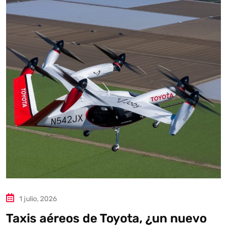
Autoanalítica IA
Agente Inteligente
Estoy aquí para encontrar lo que necesitas. ¿Qué estás
buscando? "Este asistente con IA (OpenAI) ofrece
información referencial que puede contener errores.
Asistente con IA en desarrollo. Autoanalítica optimiza
diariamente su exactitud."
1 julio, 2026
Taxis aéreos de Toyota, ¿un nuevo