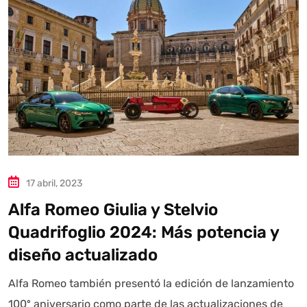
Autoanalítica IA
Agente Inteligente
Estoy aquí para encontrar lo que necesitas. ¿Qué estás
17 abril, 2023
buscando? "Este asistente con IA (OpenAI) ofrece
información referencial que puede contener errores.
Alfa Romeo Giulia y Stelvio
Asistente con IA en desarrollo. Autoanalítica optimiza
Quadrifoglio 2024: Más potencia y
diariamente su exactitud."
diseño actualizado
Alfa Romeo también presentó la edición de lanzamiento
100º aniversario como parte de las actualizaciones de