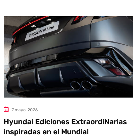
Autoanalítica IA
Agente Inteligente
Estoy aquí para encontrar lo que necesitas. ¿Qué estás
buscando? "Este asistente con IA (OpenAI) ofrece
información referencial que puede contener errores.
Asistente con IA en desarrollo. Autoanalítica optimiza
diariamente su exactitud."
7 mayo, 2026
Hyundai Ediciones ExtraordiNarias
inspiradas en el Mundial