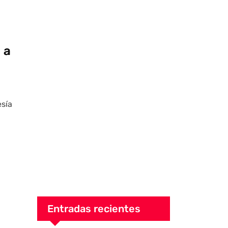
 a
esía
Entradas recientes