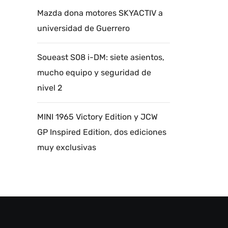
Mazda dona motores SKYACTIV a
universidad de Guerrero
Soueast S08 i-DM: siete asientos,
mucho equipo y seguridad de
nivel 2
MINI 1965 Victory Edition y JCW
GP Inspired Edition, dos ediciones
muy exclusivas
Autoanalítica IA
Agente Inteligente
Estoy aquí para encontrar lo que necesitas.
¿Qué estás buscando? "Este asistente con