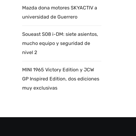
Mazda dona motores SKYACTIV a
universidad de Guerrero
Soueast S08 i-DM: siete asientos,
mucho equipo y seguridad de
nivel 2
MINI 1965 Victory Edition y JCW
GP Inspired Edition, dos ediciones
muy exclusivas
Autoanalítica IA
Agente Inteligente
Estoy aquí para encontrar lo que necesitas.
¿Qué estás buscando? "Este asistente con