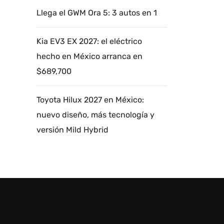
Llega el GWM Ora 5: 3 autos en 1
Kia EV3 EX 2027: el eléctrico
hecho en México arranca en
$689,700
Toyota Hilux 2027 en México:
nuevo diseño, más tecnología y
versión Mild Hybrid
Autoanalítica IA
Agente Inteligente
Estoy aquí para encontrar lo que necesitas.
¿Qué estás buscando? "Este asistente con
IA (OpenAI) ofrece información referencial
que puede contener errores. Asistente con