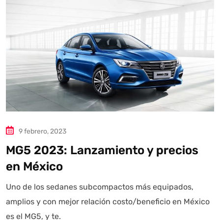
Autoanalítica IA
Agente Inteligente
Estoy aquí para encontrar lo que necesitas. ¿Qué estás
buscando? "Este asistente con IA (OpenAI) ofrece
información referencial que puede contener errores.
Asistente con IA en desarrollo. Autoanalítica optimiza
diariamente su exactitud."
9 febrero, 2023
MG5 2023: Lanzamiento y precios
en México
Uno de los sedanes subcompactos más equipados,
amplios y con mejor relación costo/beneficio en México
es el MG5, y te.