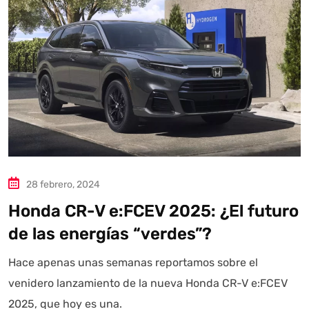
Autoanalítica IA
Agente Inteligente
Estoy aquí para encontrar lo que necesitas. ¿Qué estás
buscando? "Este asistente con IA (OpenAI) ofrece
información referencial que puede contener errores.
Asistente con IA en desarrollo. Autoanalítica optimiza
diariamente su exactitud."
28 febrero, 2024
Honda CR-V e:FCEV 2025: ¿El futuro
de las energías “verdes”?
Hace apenas unas semanas reportamos sobre el
venidero lanzamiento de la nueva Honda CR-V e:FCEV
2025, que hoy es una.