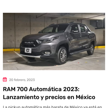
Autoanalítica IA
Agente Inteligente
Estoy aquí para encontrar lo que necesitas. ¿Qué estás
buscando? "Este asistente con IA (OpenAI) ofrece
información referencial que puede contener errores.
Asistente con IA en desarrollo. Autoanalítica optimiza
diariamente su exactitud."
20 febrero, 2023
RAM 700 Automática 2023:
Lanzamiento y precios en México
La pickup automática más barata de México ya está en