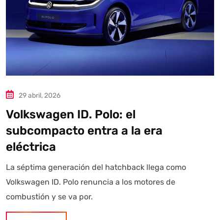
Estoy aquí para encontrar lo que necesitas. ¿Qué estás
buscando? "Este asistente con IA (OpenAI) ofrece
información referencial que puede contener errores.
Asistente con IA en desarrollo. Autoanalítica optimiza
diariamente su exactitud."
29 abril, 2026
Volkswagen ID. Polo: el
subcompacto entra a la era
eléctrica
La séptima generación del hatchback llega como
Volkswagen ID. Polo renuncia a los motores de
combustión y se va por.