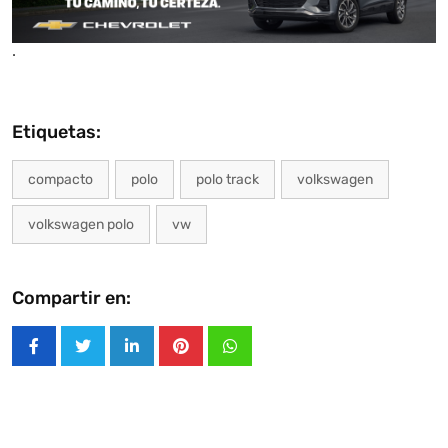
.
Etiquetas:
compacto
polo
polo track
volkswagen
volkswagen polo
vw
Compartir en:
LinkedIn
Pinterest
Whatsapp