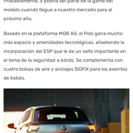
Probablemente, y podría ser parte de la gama del
modelo cuando llegue a nuestro mercado para el
próximo año.
Basado en la plataforma MQB A0, el Polo gana mucho
más espacio y amenidades tecnológicas, añadiendo la
incorporación del ESP que le da un salto importante en
el tema de la seguridad a bordo. Se complementa con
cuatro bolsas de aire y anclajes ISOFIX para los asientos
de bebés.
Autoanalítica IA
Agente Inteligente
Estoy aquí para encontrar lo que necesitas. ¿Qué estás
buscando? "Este asistente con IA (OpenAI) ofrece
información referencial que puede contener errores.
Asistente con IA en desarrollo. Autoanalítica optimiza