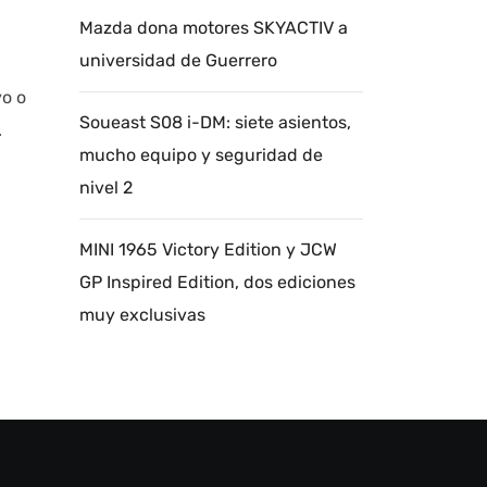
Mazda dona motores SKYACTIV a
universidad de Guerrero
o o
Soueast S08 i-DM: siete asientos,
.
mucho equipo y seguridad de
nivel 2
MINI 1965 Victory Edition y JCW
GP Inspired Edition, dos ediciones
muy exclusivas
Autoanalítica IA
Agente Inteligente
Estoy aquí para encontrar lo que necesitas.
¿Qué estás buscando? "Este asistente con