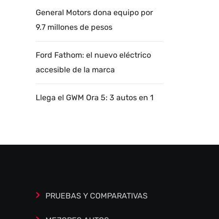
General Motors dona equipo por
9.7 millones de pesos
Ford Fathom: el nuevo eléctrico
accesible de la marca
Llega el GWM Ora 5: 3 autos en 1
Autoanalítica IA
Agente Inteligente
Estoy aquí para encontrar lo que necesitas.
¿Qué estás buscando? "Este asistente con
IA (OpenAI) ofrece información referencial
que puede contener errores. Asistente con
PRUEBAS Y COMPARATIVAS
IA en desarrollo. Autoanalítica optimiza
diariamente su exactitud."