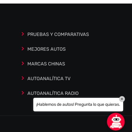
Estoy aquí para encontrar lo que necesitas.
¿Qué estás buscando? "Este asistente con
IA (OpenAI) ofrece información referencial
que puede contener errores. Asistente con
PRUEBAS Y COMPARATIVAS
IA en desarrollo. Autoanalítica optimiza
diariamente su exactitud."
MEJORES AUTOS
MARCAS CHINAS
AUTOANALÍTICA TV
AUTOANALÍTICA RADIO
×
¡Hablemos de autos! Pregunta lo que quieras.