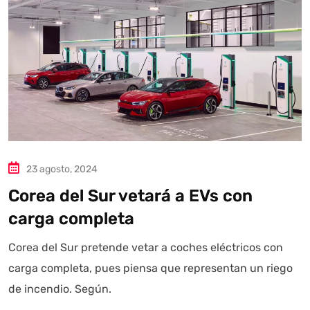
23 agosto, 2024
Corea del Sur vetará a EVs con
Autoanalítica IA
Agente Inteligente
carga completa
Corea del Sur pretende vetar a coches eléctricos con
Estoy aquí para encontrar lo que necesitas. ¿Qué estás
buscando? "Este asistente con IA (OpenAI) ofrece
carga completa, pues piensa que representan un riego
información referencial que puede contener errores.
de incendio. Según.
Asistente con IA en desarrollo. Autoanalítica optimiza