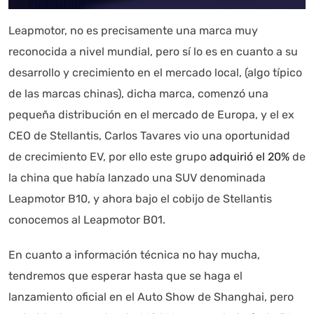
Leapmotor, no es precisamente una marca muy
reconocida a nivel mundial, pero sí lo es en cuanto a su
desarrollo y crecimiento en el mercado local, (algo típico
de las marcas chinas), dicha marca, comenzó una
pequeña distribución en el mercado de Europa, y el ex
CEO de Stellantis, Carlos Tavares vio una oportunidad
de crecimiento EV, por ello este grupo
adquirió el 20%
de
la china que había lanzado una SUV denominada
Leapmotor B10, y ahora bajo el cobijo de Stellantis
Autoanalítica IA
Agente Inteligente
conocemos al Leapmotor B01.
Estoy aquí para encontrar lo que necesitas. ¿Qué estás
En cuanto a información técnica no hay mucha,
buscando? "Este asistente con IA (OpenAI) ofrece
información referencial que puede contener errores.
tendremos que esperar hasta que se haga el
Asistente con IA en desarrollo. Autoanalítica optimiza
lanzamiento oficial en el Auto Show de Shanghai, pero
diariamente su exactitud."