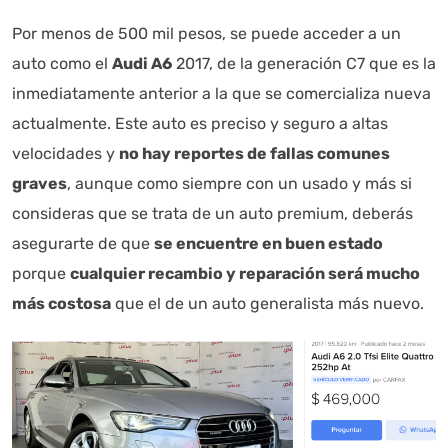
Por menos de 500 mil pesos, se puede acceder a un
auto como el
Audi A6
2017, de la generación C7 que es la
inmediatamente anterior a la que se comercializa nueva
actualmente. Este auto es preciso y seguro a altas
velocidades y
no hay reportes de fallas comunes
graves
, aunque como siempre con un usado y más si
consideras que se trata de un auto premium, deberás
asegurarte de que
se encuentre en buen estado
porque
cualquier recambio y reparación será mucho
Autoanalítica IA
Agente Inteligente
más costosa
que el de un auto generalista más nuevo.
Estoy aquí para encontrar lo que necesitas. ¿Qué estás
buscando? "Este asistente con IA (OpenAI) ofrece
información referencial que puede contener errores.
Asistente con IA en desarrollo. Autoanalítica optimiza
diariamente su exactitud."