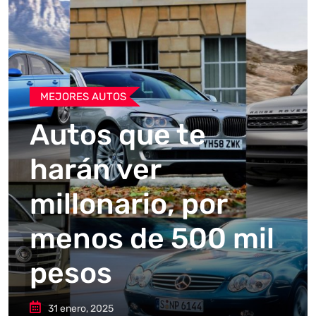
MEJORES AUTOS
Autos que te
harán ver
millonario, por
menos de 500 mil
pesos
31 enero, 2025