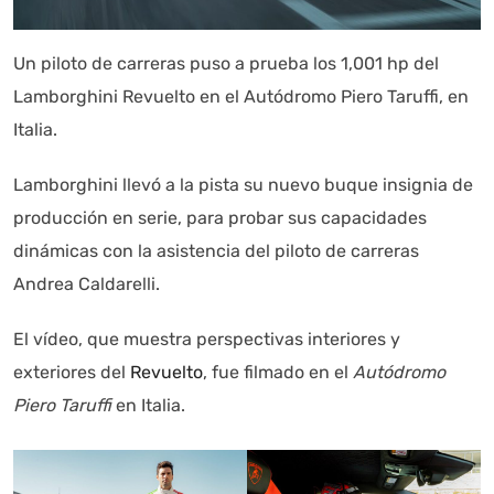
Un piloto de carreras puso a prueba los 1,001 hp del
Lamborghini Revuelto en el Autódromo Piero Taruffi, en
Italia.
Lamborghini llevó a la pista su nuevo buque insignia de
producción en serie, para probar sus capacidades
Autoanalítica IA
Agente Inteligente
dinámicas con la asistencia del piloto de carreras
Andrea Caldarelli.
Estoy aquí para encontrar lo que necesitas. ¿Qué estás
buscando? "Este asistente con IA (OpenAI) ofrece
El vídeo, que muestra perspectivas interiores y
información referencial que puede contener errores.
Asistente con IA en desarrollo. Autoanalítica optimiza
exteriores del
Revuelto
, fue filmado en el
Autódromo
diariamente su exactitud."
Piero Taruffi
en Italia.