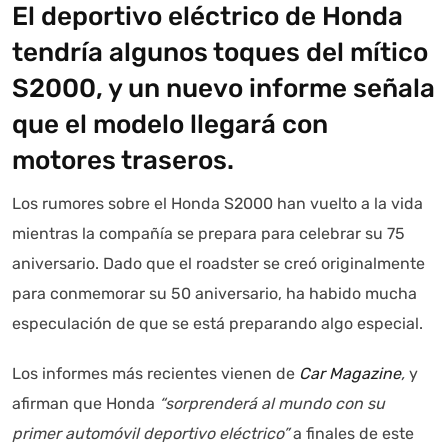
El deportivo eléctrico de Honda
tendría algunos toques del mítico
S2000, y un nuevo informe señala
que el modelo llegará con
motores traseros.
Autoanalítica IA
Agente Inteligente
Los rumores sobre el Honda S2000 han vuelto a la vida
mientras la compañía se prepara para celebrar su 75
Estoy aquí para encontrar lo que necesitas. ¿Qué estás
aniversario. Dado que el roadster se creó originalmente
buscando? "Este asistente con IA (OpenAI) ofrece
para conmemorar su 50 aniversario, ha habido mucha
información referencial que puede contener errores.
Asistente con IA en desarrollo. Autoanalítica optimiza
especulación de que se está preparando algo especial.
diariamente su exactitud."
Los informes más recientes vienen de
Car Magazine
,
y
afirman que Honda
“sorprenderá al mundo con su
primer automóvil deportivo eléctrico”
a finales de este