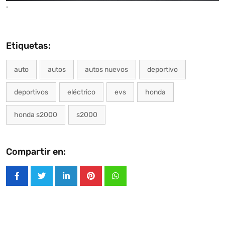
.
Etiquetas:
auto
autos
autos nuevos
deportivo
deportivos
eléctrico
evs
honda
honda s2000
s2000
Compartir en:
LinkedIn
Pinterest
Whatsapp