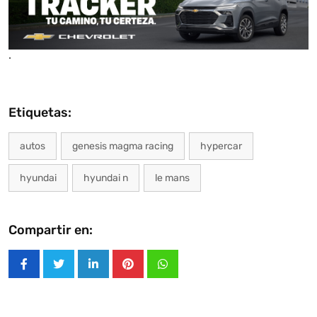
.
Etiquetas:
autos
genesis magma racing
hypercar
hyundai
hyundai n
le mans
Compartir en:
LinkedIn
Pinterest
Whatsapp