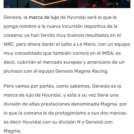
Genesis, la
marca de lujo
de Hyundai será la que le
ponga nombre a la nueva incursión deportiva de la
coreana; ya han tenido muy buenos resultados en el
Autoanalítica IA
Agente Inteligente
WRC, pero ahora darán el salto a Le Mans, con un equipo
muy consolidado que también correrá en el IMSA, es
Estoy aquí para encontrar lo que necesitas. ¿Qué estás
decir, cubrirán el mercado europeo y americano de un
buscando? "Este asistente con IA (OpenAI) ofrece
plumazo con el equipo Genesis Magma Racing.
información referencial que puede contener errores.
Asistente con IA en desarrollo. Autoanalítica optimiza
Pero vamos por partes, como sabemos, Genesis es la
diariamente su exactitud."
marca de lujo de Hyundai, y esta a su vez tiene una
división de altas prestaciones denominada Magma, por
lo que la coreana le da protagonismo a sus dos marcas,
es decir Hyundai con su división N y Genesis con
Magma.