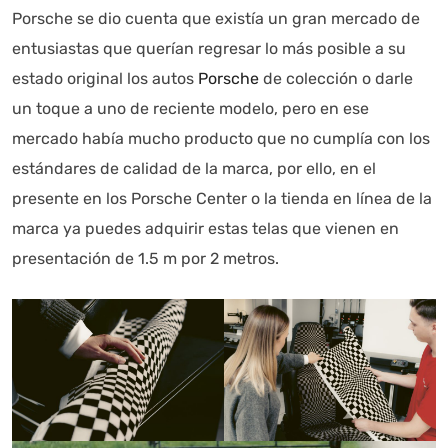
Porsche se dio cuenta que existía un gran mercado de
entusiastas que querían regresar lo más posible a su
estado original los autos
Porsche
de colección o darle
un toque a uno de reciente modelo, pero en ese
mercado había mucho producto que no cumplía con los
estándares de calidad de la marca, por ello, en el
presente en los Porsche Center o la tienda en línea de la
marca ya puedes adquirir estas telas que vienen en
Autoanalítica IA
Agente Inteligente
presentación de 1.5 m por 2 metros.
Estoy aquí para encontrar lo que necesitas. ¿Qué estás
buscando? "Este asistente con IA (OpenAI) ofrece
información referencial que puede contener errores.
Asistente con IA en desarrollo. Autoanalítica optimiza
diariamente su exactitud."