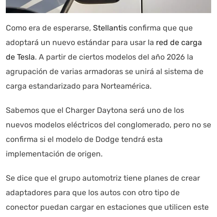
Autoanalítica IA
Agente Inteligente
Como era de esperarse,
Stellantis
confirma que que
Estoy aquí para encontrar lo que necesitas. ¿Qué estás
adoptará un nuevo estándar para usar la
red de carga
buscando? "Este asistente con IA (OpenAI) ofrece
información referencial que puede contener errores.
de Tesla
. A partir de ciertos modelos del año 2026 la
Asistente con IA en desarrollo. Autoanalítica optimiza
agrupación de varias armadoras se unirá al sistema de
diariamente su exactitud."
carga estandarizado para Norteamérica.
Sabemos que el Charger Daytona será uno de los
nuevos modelos eléctricos del conglomerado, pero no se
confirma si el modelo de Dodge tendrá esta
implementación de origen.
Se dice que el grupo automotriz tiene planes de crear
adaptadores para que los autos con otro tipo de
conector puedan cargar en estaciones que utilicen este