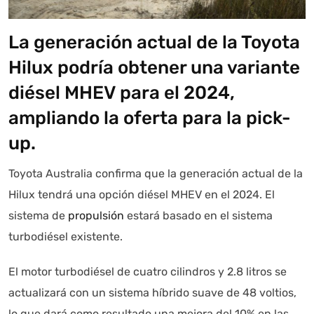
La generación actual de la Toyota
Hilux podría obtener una variante
diésel MHEV para el 2024,
ampliando la oferta para la pick-
Autoanalítica IA
Agente Inteligente
up.
Estoy aquí para encontrar lo que necesitas. ¿Qué estás
Toyota Australia confirma que la generación actual de la
buscando? "Este asistente con IA (OpenAI) ofrece
Hilux tendrá una opción diésel MHEV en el 2024. El
información referencial que puede contener errores.
sistema de
propulsión
estará basado en el sistema
Asistente con IA en desarrollo. Autoanalítica optimiza
turbodiésel existente.
diariamente su exactitud."
El motor turbodiésel de cuatro cilindros y 2.8 litros se
actualizará con un sistema híbrido suave de 48 voltios,
lo que dará como resultado una mejora del 10% en las