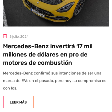
5 julio, 2024
Mercedes-Benz invertirá 17 mil
millones de dólares en pro de
motores de combustión
Autoanalítica IA
Agente Inteligente
Mercedes-Benz confirmó sus intenciones de ser una
marca de EVs en el pasado, pero hoy su compromiso es
Estoy aquí para encontrar lo que necesitas. ¿Qué estás
con los.
buscando? "Este asistente con IA (OpenAI) ofrece
información referencial que puede contener errores.
LEER MÁS
Asistente con IA en desarrollo. Autoanalítica optimiza
diariamente su exactitud."