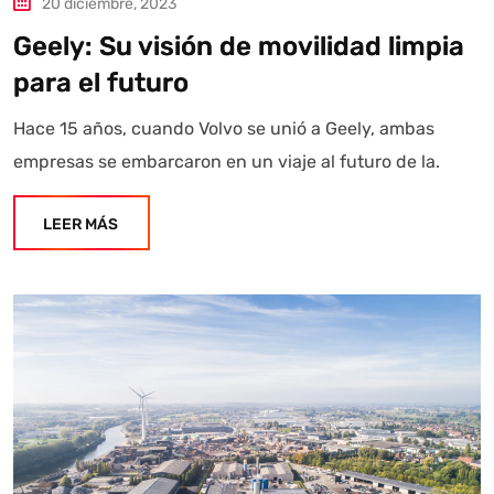
20 diciembre, 2023
información referencial que puede contener errores.
Asistente con IA en desarrollo. Autoanalítica optimiza
Geely: Su visión de movilidad limpia
diariamente su exactitud."
para el futuro
Hace 15 años, cuando Volvo se unió a Geely, ambas
empresas se embarcaron en un viaje al futuro de la.
LEER MÁS