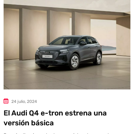
Autoanalítica IA
Agente Inteligente
Estoy aquí para encontrar lo que necesitas. ¿Qué estás
buscando? "Este asistente con IA (OpenAI) ofrece
información referencial que puede contener errores.
Asistente con IA en desarrollo. Autoanalítica optimiza
diariamente su exactitud."
24 julio, 2024
El Audi Q4 e-tron estrena una
versión básica