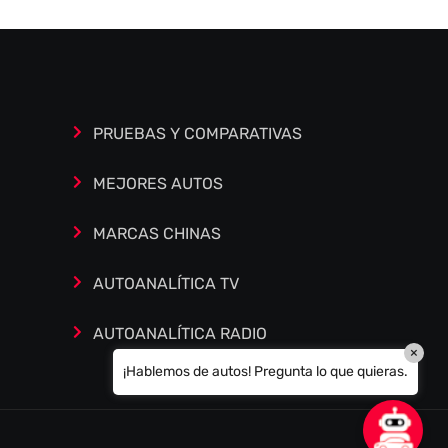
Estoy aquí para encontrar lo que necesitas.
¿Qué estás buscando? "Este asistente con
IA (OpenAI) ofrece información referencial
que puede contener errores. Asistente con
PRUEBAS Y COMPARATIVAS
IA en desarrollo. Autoanalítica optimiza
diariamente su exactitud."
MEJORES AUTOS
MARCAS CHINAS
AUTOANALÍTICA TV
AUTOANALÍTICA RADIO
×
¡Hablemos de autos! Pregunta lo que quieras.