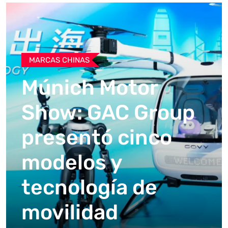
MARCAS CHINAS
Múnich Motor
Show: GAC Group
presentó cinco
modelos y
tecnología de
movilidad