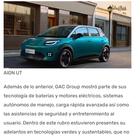
Autoanalítica IA
Agente Inteligente
AION UT
Además de lo anterior, GAC Group mostró parte de sus
Estoy aquí para encontrar lo que necesitas. ¿Qué estás
tecnología de baterías y motores eléctricos, sistemas
buscando? "Este asistente con IA (OpenAI) ofrece
información referencial que puede contener errores.
autónomos de manejo, carga rápida avanzada así como
Asistente con IA en desarrollo. Autoanalítica optimiza
las asistencias de seguridad y entretenimiento al
diariamente su exactitud."
usuario. Dentro de este rubro estuvieron presentes su
adelantos en tecnologías verdes y sustentables, que no