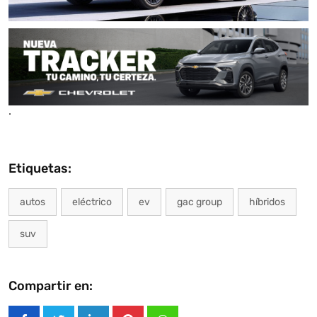
.
Etiquetas:
autos
eléctrico
ev
gac group
híbridos
suv
Compartir en: