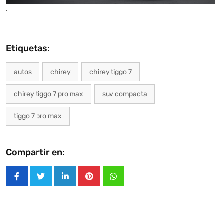
.
Etiquetas:
autos
chirey
chirey tiggo 7
chirey tiggo 7 pro max
suv compacta
tiggo 7 pro max
Compartir en:
LinkedIn
Pinterest
Whatsapp