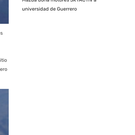
universidad de Guerrero
os
itio
pero