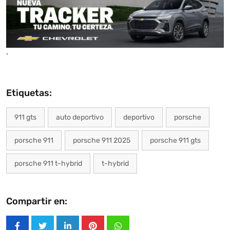
.
Etiquetas:
911 gts
auto deportivo
deportivo
porsche
porsche 911
porsche 911 2025
porsche 911 gts
porsche 911 t-hybrid
t-hybrid
Compartir en: