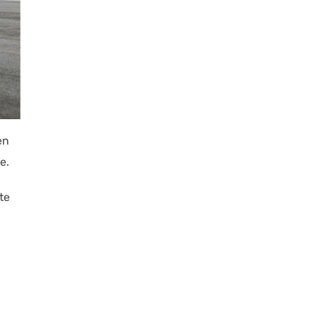
en
e.
te