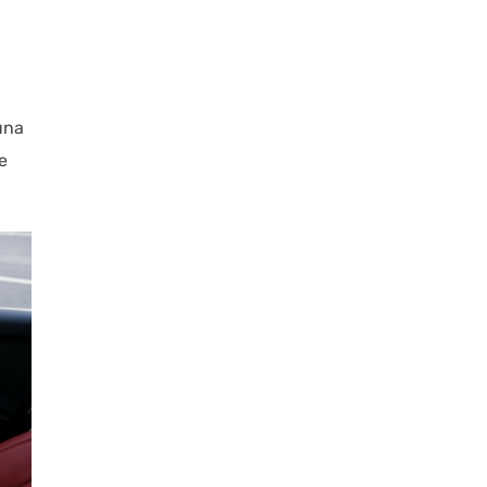
una
e