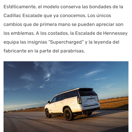
Estéticamente, el modelo conserva las bondades de la
Cadillac Escalade que ya conocemos. Los únicos
Autoanalítica IA
cambios que de primera mano se pueden apreciar son
Agente Inteligente
los emblemas. A los costados, la Escalade de Hennessey
Estoy aquí para encontrar lo que necesitas. ¿Qué estás
equipa las insignias “Supercharged” y la leyenda del
buscando? "Este asistente con IA (OpenAI) ofrece
fabricante en la parte del parabrisas.
información referencial que puede contener errores.
Asistente con IA en desarrollo. Autoanalítica optimiza
diariamente su exactitud."