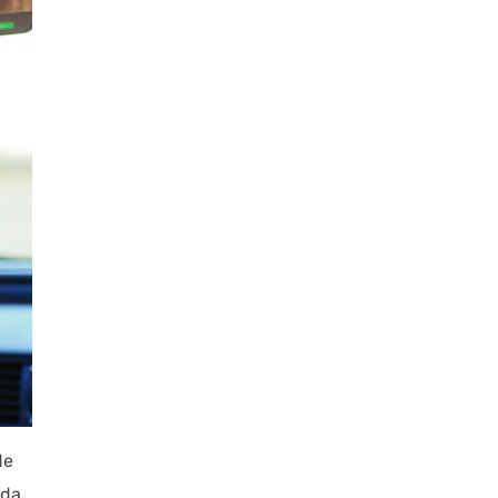
de
ida