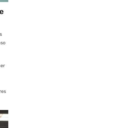
de
s
aso
cer
res