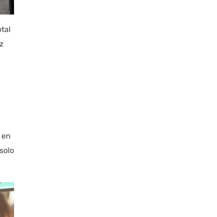
tal
z
 en
solo