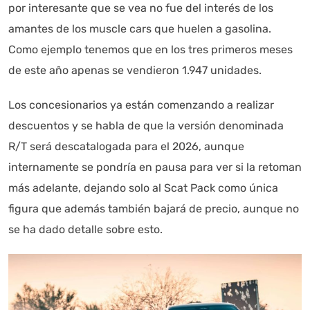
por interesante que se vea no fue del interés de los
amantes de los muscle cars que huelen a gasolina.
Autoanalítica IA
Agente Inteligente
Como ejemplo tenemos que en los tres primeros meses
de este año apenas se vendieron 1.947 unidades.
Estoy aquí para encontrar lo que necesitas. ¿Qué estás
buscando? "Este asistente con IA (OpenAI) ofrece
Los concesionarios ya están comenzando a realizar
información referencial que puede contener errores.
descuentos y se habla de que la versión denominada
Asistente con IA en desarrollo. Autoanalítica optimiza
R/T será descatalogada para el 2026, aunque
diariamente su exactitud."
internamente se pondría en pausa para ver si la retoman
más adelante, dejando solo al Scat Pack como única
figura que además también bajará de precio, aunque no
se ha dado detalle sobre esto.