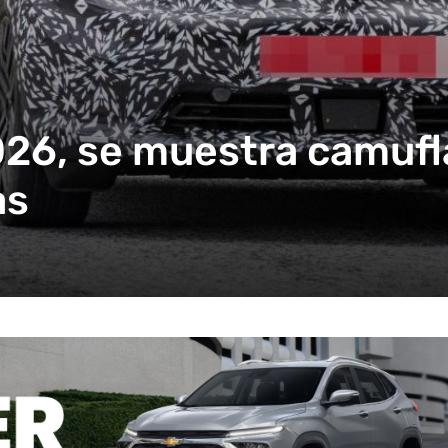
026, se muestra camufl
as