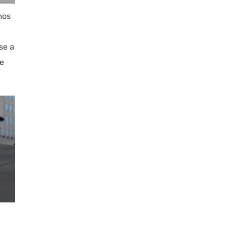
mos
se a
le