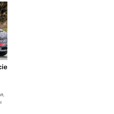
cie
lt,
l