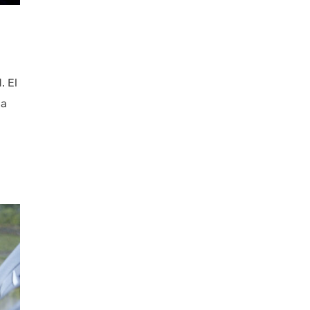
. El
 a