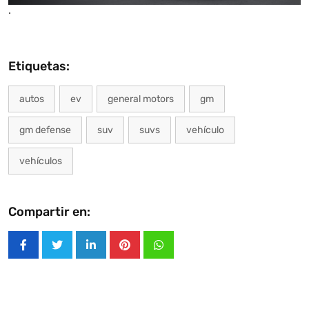
.
Etiquetas:
autos
ev
general motors
gm
gm defense
suv
suvs
vehículo
vehículos
Compartir en:
LinkedIn
Pinterest
Whatsapp