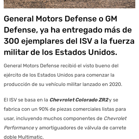
General Motors Defense o GM
Defense, ya ha entregado más de
Autoanalítica IA
300 ejemplares del ISV a la fuerza
Agente Inteligente
militar de los Estados Unidos.
Estoy aquí para encontrar lo que necesitas. ¿Qué estás
buscando? "Este asistente con IA (OpenAI) ofrece
General Motors Defense recibió el visto bueno del
información referencial que puede contener errores.
ejército de los Estados Unidos para comenzar la
Asistente con IA en desarrollo. Autoanalítica optimiza
producción de su vehículo militar lanzado en 2020.
diariamente su exactitud."
El ISV se basa en la
Chevrolet Colorado ZR2
y se
fabrica con un 90% de piezas comerciales listas para
usar, incluyendo muchos componentes de
Chevrolet
Performance
y amortiguadores de válvula de carrete
doble Multimatic.