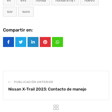
ev
evs
honda
honda e:ny1
nuevo
suv
suvs
Compartir en:
LinkedIn
Pinterest
Whatsapp
PUBLICACIÓN ANTERIOR
Nissan X-Trail 2023: Contacto de manejo