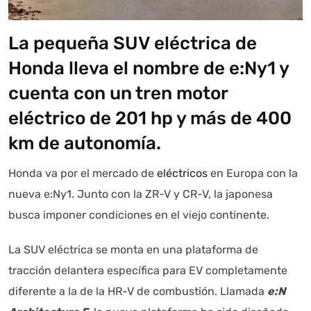
La pequeña SUV eléctrica de
Autoanalítica IA
Agente Inteligente
Honda lleva el nombre de e:Ny1 y
cuenta con un tren motor
Estoy aquí para encontrar lo que necesitas. ¿Qué estás
eléctrico de 201 hp y más de 400
buscando? "Este asistente con IA (OpenAI) ofrece
información referencial que puede contener errores.
km de autonomía.
Asistente con IA en desarrollo. Autoanalítica optimiza
diariamente su exactitud."
Honda va por el mercado de
eléctricos
en Europa con la
nueva e:Ny1. Junto con la ZR-V y CR-V, la japonesa
busca imponer condiciones en el viejo continente.
La SUV eléctrica se monta en una plataforma de
tracción delantera específica para EV completamente
diferente a la de la HR-V de combustión. Llamada
e:N