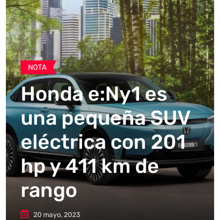
NOTA
Honda e:Ny1 es
una pequeña SUV
eléctrica con 201
hp y 411 km de
rango
20 mayo, 2023